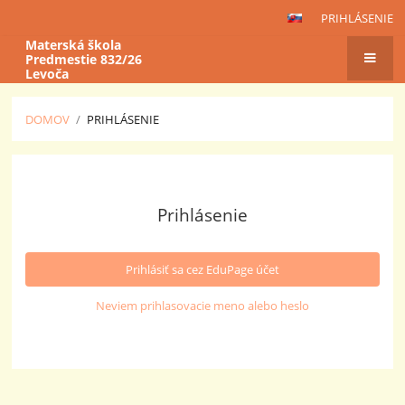
PRIHLÁSENIE
Materská škola
Predmestie 832/26
Levoča
DOMOV
/
PRIHLÁSENIE
Prihlásenie
Prihlásenie
Prihlásiť sa cez EduPage účet
Neviem prihlasovacie meno alebo heslo