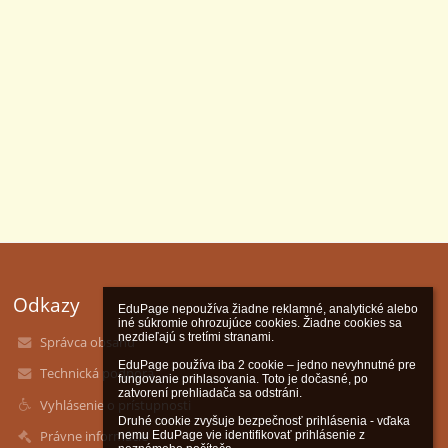
Odkazy
EduPage nepoužíva žiadne reklamné, analytické alebo 
iné súkromie ohrozujúce cookies. Žiadne cookies sa 
nezdieľajú s tretími stranami.

Správca obsahu
EduPage používa iba 2 cookie – jedno nevyhnutné pre 
Technická podpora
fungovanie prihlasovania. Toto je dočasné, po 
zatvorení prehliadača sa odstráni.

Vyhlásenie o prístupnosti
Druhé cookie zvyšuje bezpečnosť prihlásenia - vďaka 
Právne informácie
nemu EduPage vie identifikovať prihlásenie z 