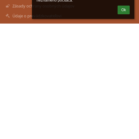
neznámeho počítača.
Zásady ochrany osobných údajov
Ok
Údaje o prevádzkovateľovi
Mapa stránok
O nás
Kontakt
Novinky
Kontakty
Materská škola, Predmestie 832/26, Levoča
mspredmestie26@gmail.com
+421 x 53 451 2300
Predmestie 832/26
054 01 Levoča
05401 Levoča
Slovakia
53480465